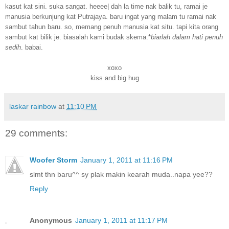
kasut kat sini. suka sangat. heeee| dah la time nak balik tu, ramai je
manusia berkunjung kat Putrajaya. baru ingat yang malam tu ramai nak
sambut tahun baru. so, memang penuh manusia kat situ. tapi kita orang
sambut kat bilik je. biasalah kami budak skema.*
biarlah dalam hati penuh
sedih
. babai.
xoxo
kiss and big hug
laskar rainbow
at
11:10 PM
29 comments:
Woofer Storm
January 1, 2011 at 11:16 PM
slmt thn baru^^ sy plak makin kearah muda..napa yee??
Reply
Anonymous
January 1, 2011 at 11:17 PM