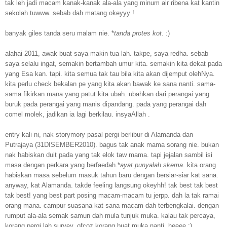
tak leh jadi macam kanak-kanak ala-ala yang minum air ribena kat kantin
sekolah tuwww. sebab dah matang okeyyy !
banyak giles tanda seru malam nie. *
tanda protes kot
. :)
alahai 2011, awak buat saya makin tua lah. takpe, saya redha. sebab
saya selalu ingat, semakin bertambah umur kita. semakin kita dekat pada
yang Esa kan. tapi. kita semua tak tau bila kita akan dijemput olehNya.
kita perlu check bekalan pe yang kita akan bawak ke sana nanti. sama-
sama fikirkan mana yang patut kita ubah. ubahkan dari perangai yang
buruk pada perangai yang manis dipandang. pada yang perangai dah
comel molek, jadikan ia lagi berkilau. insyaAllah .
entry kali ni, nak storymory pasal pergi berlibur di Alamanda dan
Putrajaya (31DISEMBER2010). bagus tak anak mama sorang nie. bukan
nak habiskan duit pada yang tak elok taw mama. tapi jejalan sambil isi
masa dengan perkara yang berfaedah.*
ayat punyalah skema
. kita orang
habiskan masa sebelum masuk tahun baru dengan bersiar-siar kat sana.
anyway, kat Alamanda. takde feeling langsung okeyhh! tak best tak best
tak best! yang best part posing macam-macam tu jerpp. dah la tak ramai
orang mana. campur suasana kat sana macam dah terbengkalai. dengan
rumput ala-ala semak samun dah mula tunjuk muka. kalau tak percaya,
korang pergi lah survey. ofcoz korang buat muka nanti. heeee :)