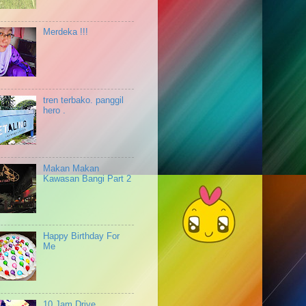
Bila la Saya Nak Rajen Baca
Buku Ni ???
Merdeka !!!
hari yang membuatkan ku
demam
hujan itu sejuk rindu si bad.
aku cinta kamo!
anak mama ?
tren terbako. panggil
kuantan im coming
hero .
pagi yang dingin
berMALASan
dbk sudah suci
Makan Makan
heel bikin gegar
Kawasan Bangi Part 2
laskarpelangi
monday is relax
ketenangan ku kecapi
Happy Birthday For
syukur atas segalanya
Me
malam yang suram lagi sepi
zinnirah
pagi yang terang
hari yg pedih lagi sakit
10 Jam Drive.