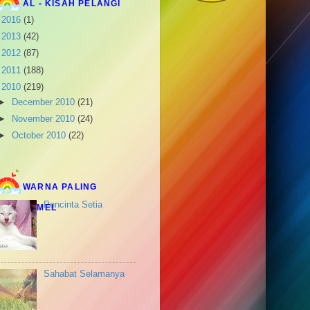
AL - KISAH PELANGI
►
2016
(1)
►
2013
(42)
►
2012
(87)
►
2011
(188)
▼
2010
(219)
►
December 2010
(21)
►
November 2010
(24)
►
October 2010
(22)
►
September 2010
(6)
►
August 2010
(21)
►
July 2010
(11)
WARNA PALING
►
June 2010
(22)
Pencinta Setia
COMEL
►
May 2010
(26)
▼
April 2010
(34)
"Kesedihan BERTUKAR
menjadi Kegembiraan.
Terima Ka...
Sahabat Selamanya
berAKHIRnya sebuah TEST !
haha