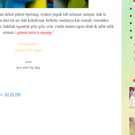
m dekat pukul 6petang. syukur jugak lah selamat sampai. dah la
u dua tin air dah kehabisan. hehehe rindunya kat rumah. rumahku
l. hakhak ngantuk gila-gila. erm. rindu mama ngan abah & adik-adik
semua.
i gonna miss u sayang !
18april2010
sunday 10.34am
xoxo
kiss and big hug
at
10:26 AM