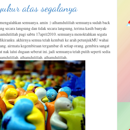
yukur atas segalanya
 mengalahkan semuanya. amin :) alhamdulillah semuanya sudah back
ang secara langsung dan tidak secara langsung, terima kasih banyak-
lhamdulillah pagi sabtu 17april2010. semuanya menoktahkan segala
 fikiranku. akhirnya semua telah kembali ke arah petunjukMU wahai
ng. airmata kegembiraan tergambar di setiap orang. gembira sangat
 nak lalui dugaan seberat ini. jadi semuanya telah pulih seperti sedia
lhamdulillah. alhamdulillah. alhamdulillah.