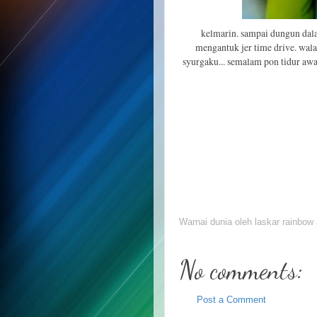
kelmarin. sampai dungun dala
mengantuk jer time drive. wala
syurgaku... semalam pon tidur awa
Warnai dunia oleh
laskar rainbow
No comments:
Post a Comment