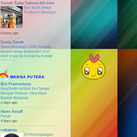
Sunah Suka Sakura dot com
►
January 2010
(8)
Beli Buah Dekat
Fruitbox Cyberjaya
►
2009
(13)
8 hours ago
Dunia Sarah
Sweet Bonanza 1000: почему
казахстанцы выбирают этот
слот и как не потерять голову
1 day ago
Dari Jari-Jari Halusku
Subi - untuk semua
WARNA PUTERA
Bro Framestone
PerySmith AirStick Pro Tampil
Dengan Rekaan Ultra Nipis
Buatan Malaysia
5 days ago
2 days ago
Dak Pink
Hami Asraff
Hari Sukan
Penat
Sekolah Kakak
4 days ago
dan Abang 2026
cakapwa
Di Persimpangan